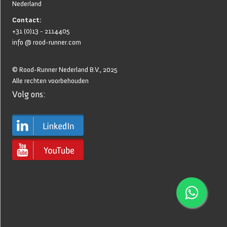
Nederland
Contact:
+31 (0)13 - 2114405
info @ rood-runner.com
© Rood-Runner Nederland B.V., 2025
Alle rechten voorbehouden
Volg ons:
Home
Productportfolio
Service
Voorwaarden & AVG
Nieuws
Over Ons
Contact