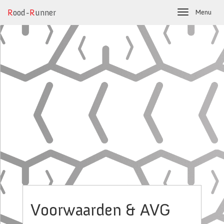
R
ood-
R
unner
Menu
Toggle
navigation
Voorwaarden & AVG