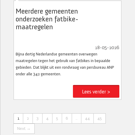
Meerdere gemeenten
onderzoeken fatbike-
maatregelen
18-05-2026
Bijna dertig Nederlandse gemeenten overwegen
maatregelen tegen het gebruik van fatbikes in bepaalde
gebieden. Dat blijkt uit een rondvraag van persbureau ANP
onder alle 342 gemeenten.
Lees verder >
1
2
3
4
5
6
..
44
45
Next →