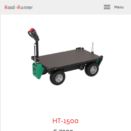
R
ood-
R
unner
Menu
Toggle
navigation
HT-1500