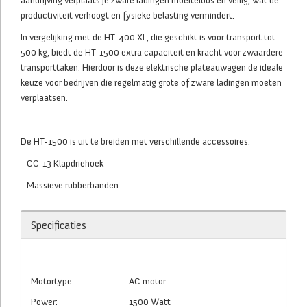
aandrijving verplaats je zware ladingen moeiteloos en veilig, wat de
productiviteit verhoogt en fysieke belasting vermindert.
In vergelijking met de HT-400 XL, die geschikt is voor transport tot
500 kg, biedt de HT-1500 extra capaciteit en kracht voor zwaardere
transporttaken. Hierdoor is deze elektrische plateauwagen de ideale
keuze voor bedrijven die regelmatig grote of zware ladingen moeten
verplaatsen.
De HT-1500 is uit te breiden met verschillende accessoires:
- CC-13 Klapdriehoek
- Massieve rubberbanden
Specificaties
Motortype:
AC motor
Power:
1500 Watt